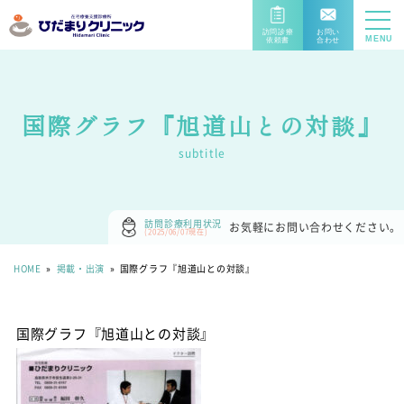
訪問診療
お問い
MENU
依頼書
合わせ
DOWNL
CONTA
ORD
CT
国際グラフ『旭道山との対談』
subtitle
訪問診療利用状況
お気軽にお問い合わせください。
(2025/06/07現在)
HOME
»
掲載・出演
»
国際グラフ『旭道山との対談』
国際グラフ『旭道山との対談』