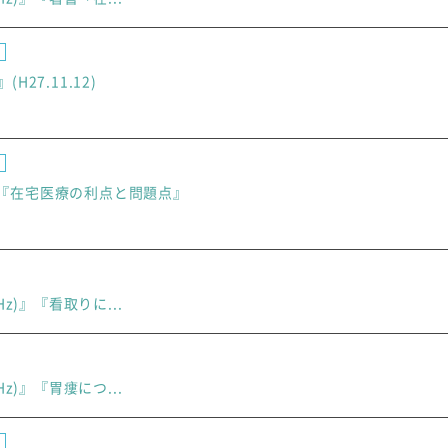
27.11.12)
l10『在宅医療の利点と問題点』
6MHz)』『看取りに...
6MHz)』『胃瘻につ...