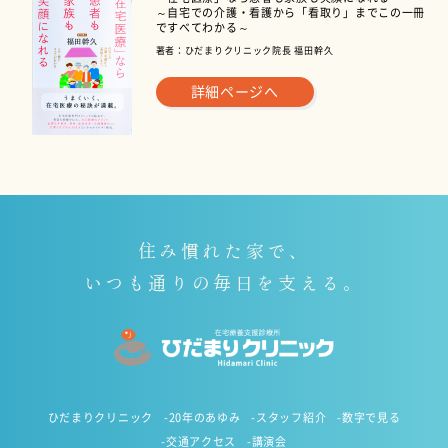
～自宅での介護・看護から「看取り」までこの一冊
ですべてわかる～
著者：ひだまりクリニック院長 福田幹久
詳細ページへ
住み慣れた家で、
いつも通りの毎日を支える。
ひだまりクリニック
-20年のあゆみ
-スタッフ紹介
-数字で見る
-交通アクセス
-講演会